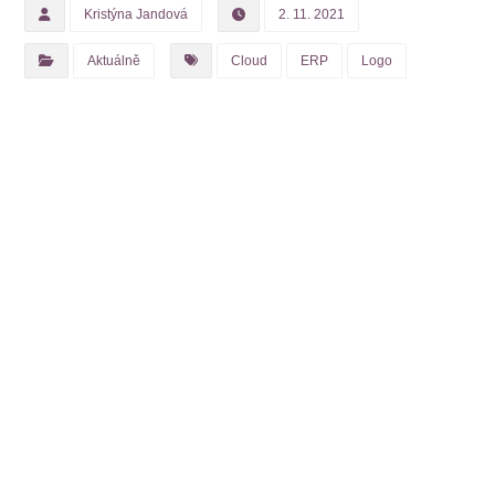
Kristýna Jandová
2. 11. 2021
Aktuálně
Cloud
ERP
Logo
Předchozí
Logo ERP-IN.CLOUD
Další
Na co se můžete těšit v prvním
čtvrtletí 2022?
Mohlo by Vás zajímat ...